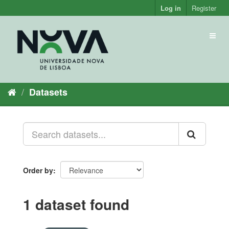
Skip
Log in
Register
to
content
Toggl
naviga
Datasets
Order by
1 dataset found