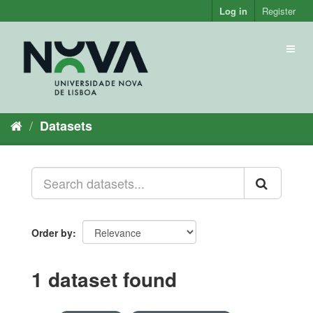
Skip
Log in
Register
to
content
Toggl
naviga
Datasets
Order by
1 dataset found