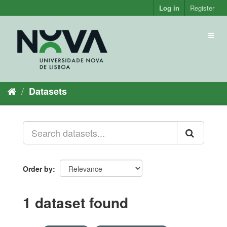
Skip
Log in
Register
to
content
Toggl
naviga
Datasets
Order by
1 dataset found