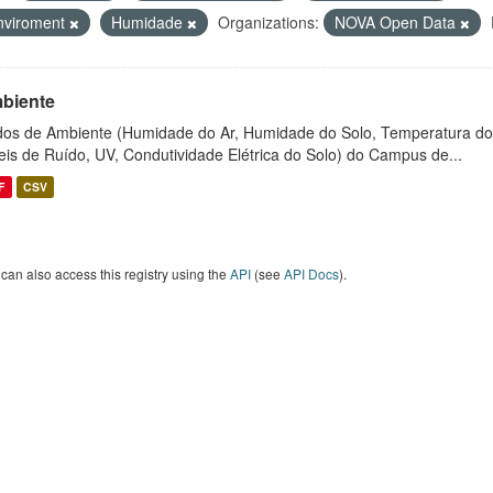
nviroment
Humidade
Organizations:
NOVA Open Data
biente
os de Ambiente (Humidade do Ar, Humidade do Solo, Temperatura do
eis de Ruído, UV, Condutividade Elétrica do Solo) do Campus de...
F
CSV
can also access this registry using the
API
(see
API Docs
).