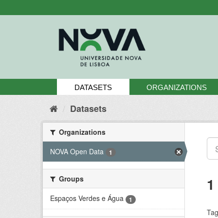
Skip
to
content
DATASETS
ORGANIZATIONS
Datasets
Organizations
NOVA Open Data
1
Groups
1
Espaços Verdes e Água
1
Tag