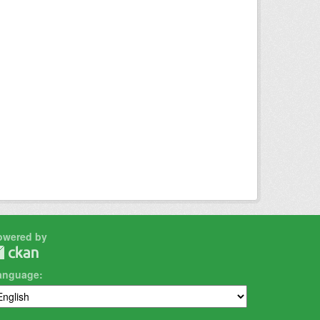
owered by
anguage