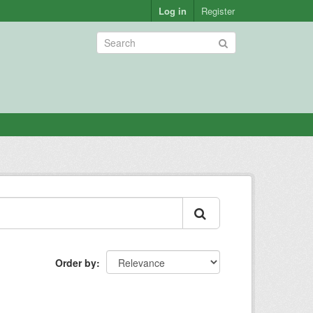
Log in
Register
Order by