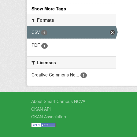
Show More Tags
Formats
CSV
1
PDF
1
Licenses
Creative Commons No...
1
About Smart Campus NOVA
CKAN API
CKAN Association