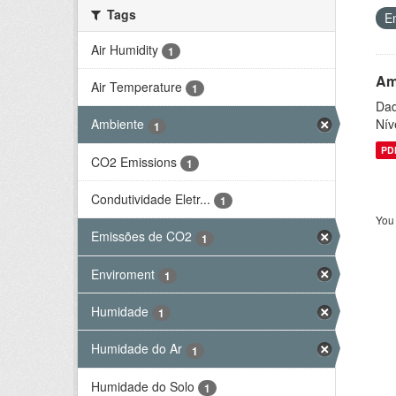
Tags
E
Air Humidity
1
Am
Air Temperature
1
Dad
Nív
Ambiente
1
PD
CO2 Emissions
1
Condutividade Eletr...
1
You 
Emissões de CO2
1
Enviroment
1
Humidade
1
Humidade do Ar
1
Humidade do Solo
1