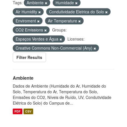
Tags:
Ambiente
Humidade
Air Humidity
Condutividade Eletrica do Solo
Enviroment
Air Temperature
CO2 Emissions
Groups:
Espaços Verdes e Água
Licenses:
Creative Commons Non-Commercial (Any)
Filter Results
Ambiente
Dados de Ambiente (Humidade do Ar, Humidade do
Solo, Temperatura do Ar, Temperatura do Solo,
Emissões do CO2, Níveis de Ruído, UV, Condutividade
Elétrica do Solo) do Campus de...
PDF
CSV