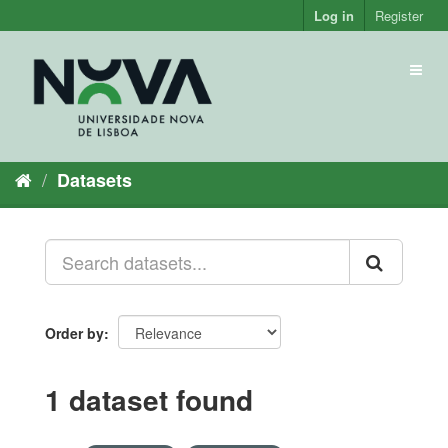
Skip
Log in
Register
to
content
Toggl
naviga
Datasets
Order by
1 dataset found