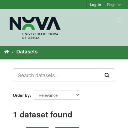
Skip
Log in
Register
to
content
Toggl
naviga
Datasets
Order by
1 dataset found