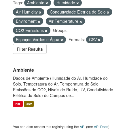
Tags:
Ambiente
Humidade
Air Humidity
Condutividade Eletrica do Solo
Enviroment
Air Temperature
CO2 Emissions
Groups:
Espaços Verdes e Água
Formats:
CSV
Filter Results
Ambiente
Dados de Ambiente (Humidade do Ar, Humidade do
Solo, Temperatura do Ar, Temperatura do Solo,
Emissões do CO2, Níveis de Ruído, UV, Condutividade
Elétrica do Solo) do Campus de...
PDF
CSV
You can also access this registry using the
API
(see
API Docs
).