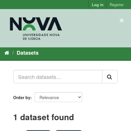
Skip
Log in
Register
to
content
Toggl
naviga
Datasets
Order by
1 dataset found