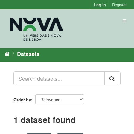
Skip
Log in
Register
to
content
Toggl
naviga
Datasets
Order by
1 dataset found