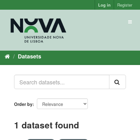
Skip
Log in
Register
to
content
Toggl
naviga
Datasets
Order by
1 dataset found