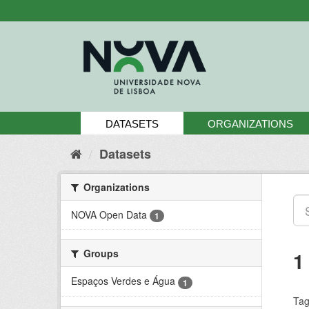
Skip
to
content
DATASETS
ORGANIZATIONS
Datasets
Organizations
NOVA Open Data
1
Groups
1
Espaços Verdes e Água
1
Tag