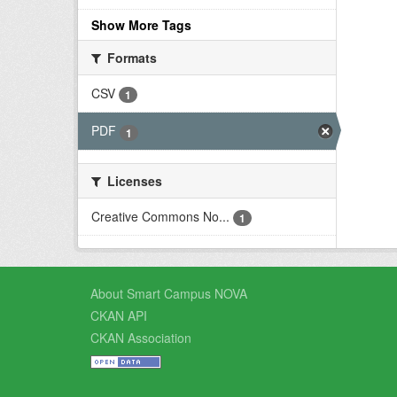
Show More Tags
Formats
CSV
1
PDF
1
Licenses
Creative Commons No...
1
About Smart Campus NOVA
CKAN API
CKAN Association