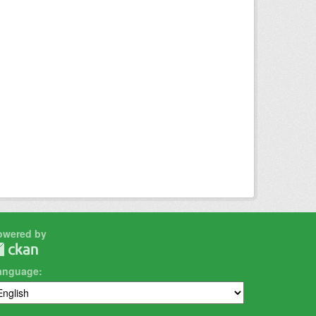
owered by
anguage