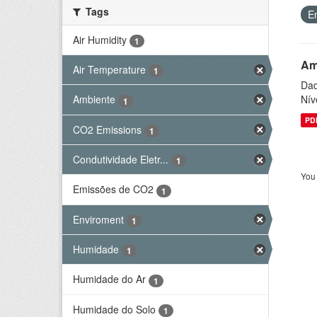
Tags
E
Air Humidity
1
Am
Air Temperature
1
Dad
Nív
Ambiente
1
PD
CO2 Emissions
1
Condutividade Eletr...
1
You 
Emissões de CO2
1
Enviroment
1
Humidade
1
Humidade do Ar
1
Humidade do Solo
1