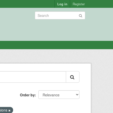
Log in
Register
Order by
sions