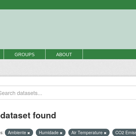
GROUPS
ABOUT
 dataset found
s:
Ambiente
Humidade
Air Temperature
CO2 Emis