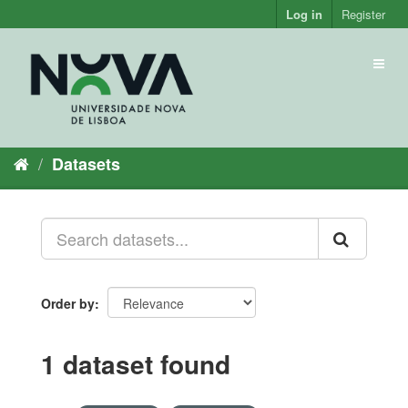
Skip
Log in
Register
to
content
Toggl
naviga
Datasets
Order by
1 dataset found