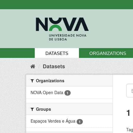
Skip
to
content
DATASETS
ORGANIZATIONS
Datasets
Organizations
NOVA Open Data
1
Groups
1
Espaços Verdes e Água
1
Tag