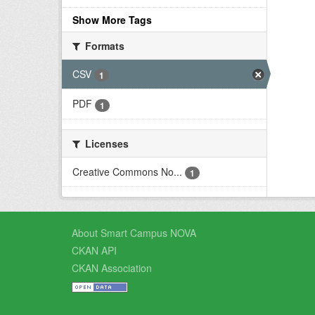
Show More Tags
Formats
CSV
1
PDF
1
Licenses
Creative Commons No...
1
About Smart Campus NOVA
CKAN API
CKAN Association