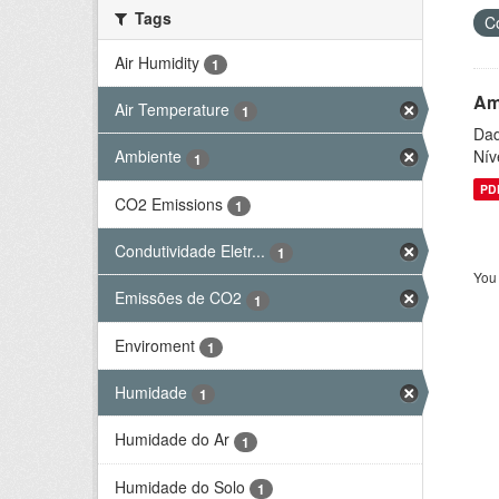
Tags
C
Air Humidity
1
Am
Air Temperature
1
Dad
Nív
Ambiente
1
PD
CO2 Emissions
1
Condutividade Eletr...
1
You 
Emissões de CO2
1
Enviroment
1
Humidade
1
Humidade do Ar
1
Humidade do Solo
1