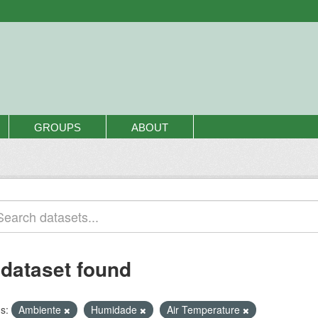
GROUPS
ABOUT
 dataset found
s:
Ambiente
Humidade
Air Temperature