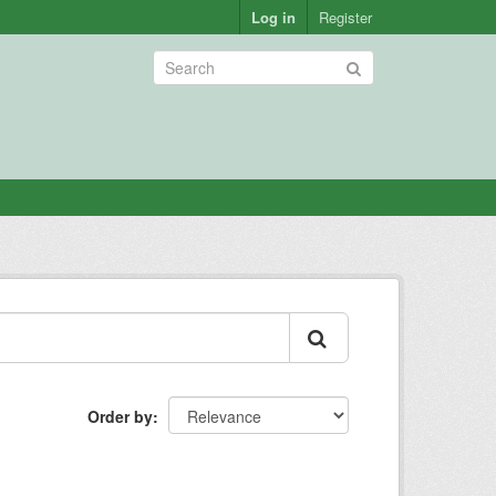
Log in
Register
Order by