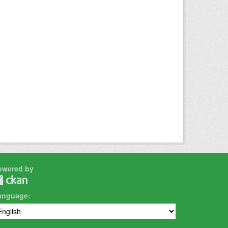
owered by
anguage