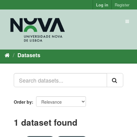
Skip
Log in
Register
to
content
Toggl
naviga
Datasets
Order by
1 dataset found