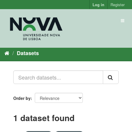
Skip
Log in
Register
to
content
Toggl
naviga
Datasets
Order by
1 dataset found