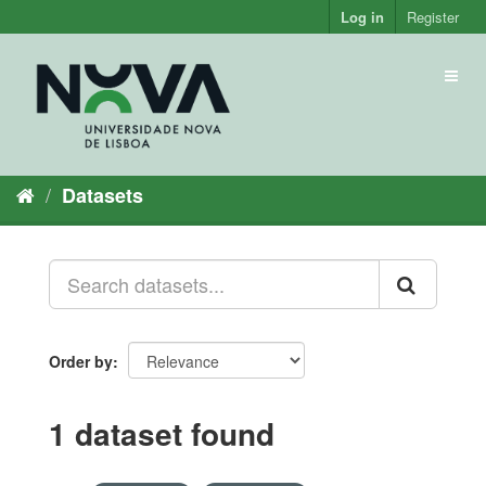
Skip
Log in
Register
to
content
Toggl
naviga
Datasets
Order by
1 dataset found