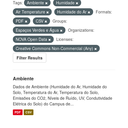
Tags:
Ambiente
Humidade
Air Temperature
Humidade do Ar
Formats:
PDF
CSV
Groups:
Espaços Verdes e Água
Organizations:
NOVA Open Data
Licenses:
Creative Commons Non-Commercial (Any)
Filter Results
Ambiente
Dados de Ambiente (Humidade do Ar, Humidade do
Solo, Temperatura do Ar, Temperatura do Solo,
Emissões do CO2, Níveis de Ruído, UV, Condutividade
Elétrica do Solo) do Campus de...
PDF
CSV