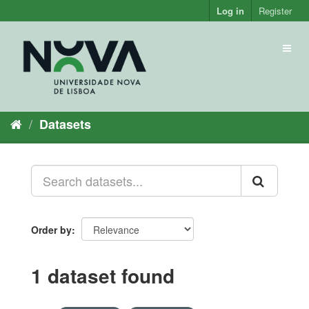
Skip
Log in
Register
to
content
Toggl
naviga
Datasets
Order by
1 dataset found