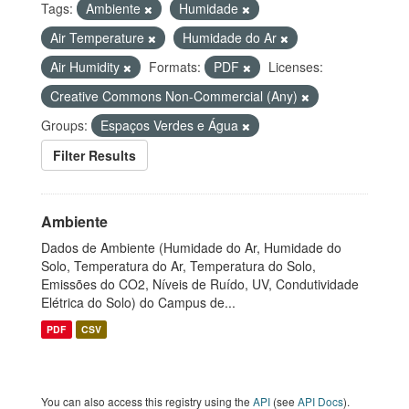
Tags:
Ambiente
Humidade
Air Temperature
Humidade do Ar
Air Humidity
Formats:
PDF
Licenses:
Creative Commons Non-Commercial (Any)
Groups:
Espaços Verdes e Água
Filter Results
Ambiente
Dados de Ambiente (Humidade do Ar, Humidade do
Solo, Temperatura do Ar, Temperatura do Solo,
Emissões do CO2, Níveis de Ruído, UV, Condutividade
Elétrica do Solo) do Campus de...
PDF
CSV
You can also access this registry using the
API
(see
API Docs
).