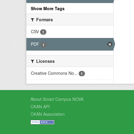
Show More Tags
Formats
CSV
1
PDF
1
Licenses
Creative Commons No...
1
About Smart Campus NOVA
CKAN API
CKAN Association