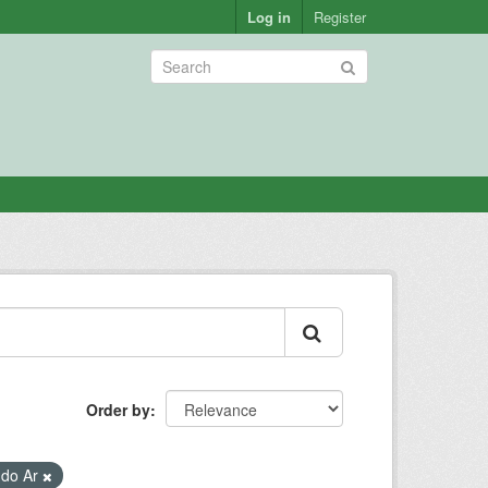
Log in
Register
Order by
 do Ar