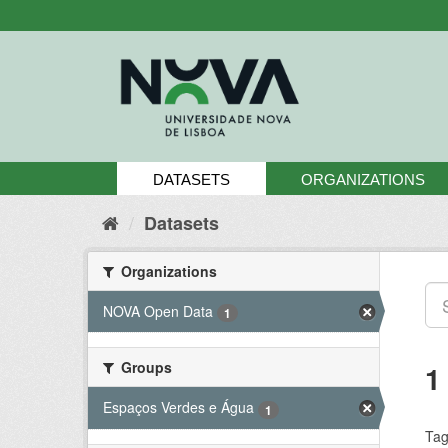
Skip
to
content
DATASETS
ORGANIZATIONS
Datasets
Organizations
NOVA Open Data
1
Groups
1
Espaços Verdes e Água
1
Tag