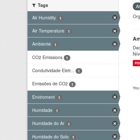
Tags
A
Org
Air Humidity
1
Air Temperature
1
Am
Ambiente
1
Dad
Nív
CO2 Emissions
1
PD
Condutividade Eletr...
1
Emissões de CO2
1
You 
Enviroment
1
Humidade
1
Humidade do Ar
1
Humidade do Solo
1