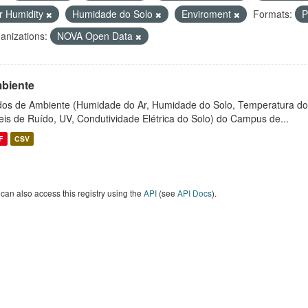
ir Humidity
Humidade do Solo
Enviroment
Formats:
anizations:
NOVA Open Data
biente
os de Ambiente (Humidade do Ar, Humidade do Solo, Temperatura do
eis de Ruído, UV, Condutividade Elétrica do Solo) do Campus de...
F
CSV
can also access this registry using the
API
(see
API Docs
).