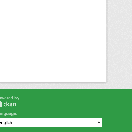
owered by
anguage