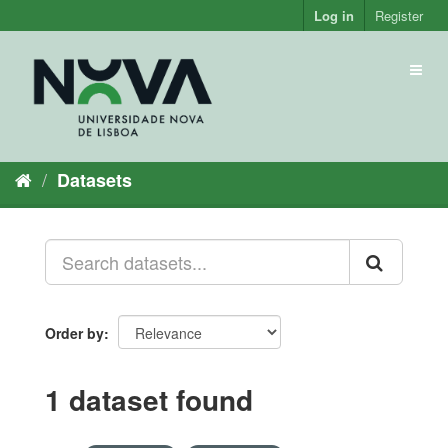
Skip
Log in
Register
to
content
Toggl
naviga
Datasets
Order by
1 dataset found