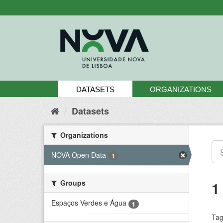
Skip
to
content
DATASETS
ORGANIZATIONS
Datasets
Organizations
NOVA Open Data
1
Groups
1
Espaços Verdes e Água
1
Tag