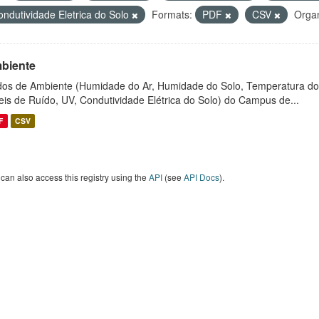
ondutividade Eletrica do Solo
Formats:
PDF
CSV
Organ
biente
os de Ambiente (Humidade do Ar, Humidade do Solo, Temperatura do
eis de Ruído, UV, Condutividade Elétrica do Solo) do Campus de...
F
CSV
can also access this registry using the
API
(see
API Docs
).