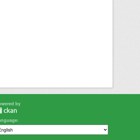
owered by
anguage