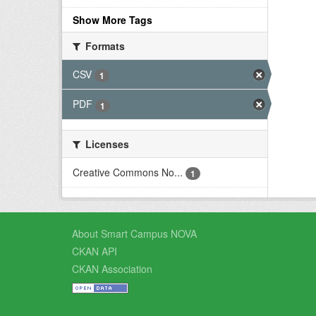
Show More Tags
Formats
CSV
1
PDF
1
Licenses
Creative Commons No...
1
About Smart Campus NOVA
CKAN API
CKAN Association