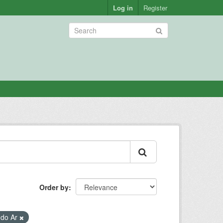
Log in
Register
Order by
 do Ar