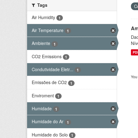
Tags
C
Air Humidity
1
Am
Air Temperature
1
Dad
Nív
Ambiente
1
PD
CO2 Emissions
1
Condutividade Eletr...
1
You 
Emissões de CO2
1
Enviroment
1
Humidade
1
Humidade do Ar
1
Humidade do Solo
1