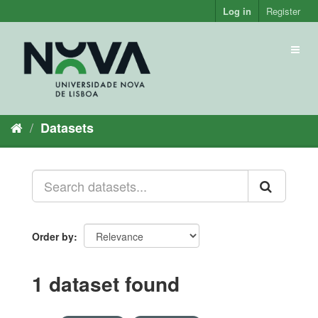
Skip
Log in
Register
to
content
Toggl
naviga
Datasets
Order by
1 dataset found