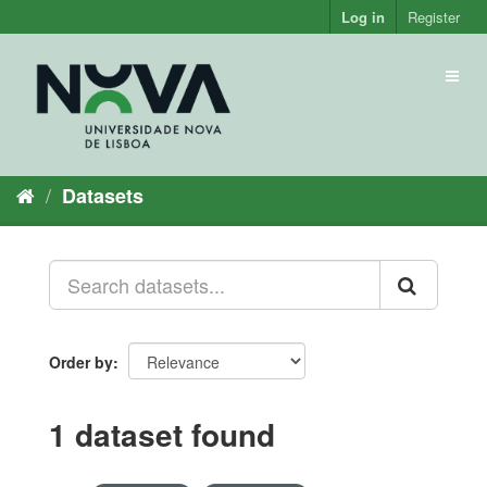
Skip
Log in
Register
to
content
Toggl
naviga
Datasets
Order by
1 dataset found