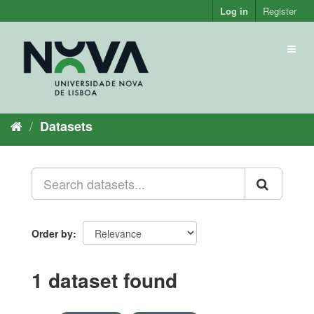
Skip
Log in
Register
to
content
Toggl
naviga
Datasets
Order by
1 dataset found