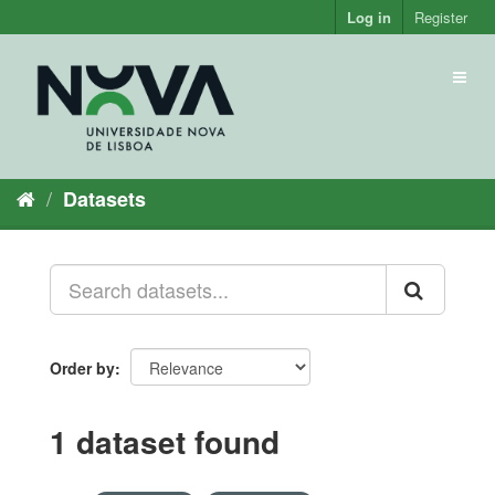
Skip
Log in
Register
to
content
Toggl
naviga
Datasets
Order by
1 dataset found