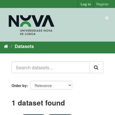
Skip
Log in
Register
to
content
Toggl
naviga
Datasets
Order by
1 dataset found