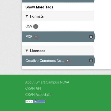
Show More Tags
Formats
CSV
1
PDF
1
Licenses
Creative Commons No...
1
About Smart Campus NOVA
CKAN API
CKAN Association