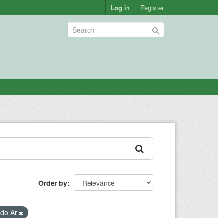
Log in
Register
Order by
 do Ar