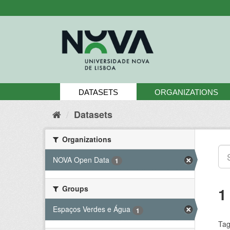
Skip
to
content
DATASETS
ORGANIZATIONS
Datasets
Organizations
NOVA Open Data
1
Groups
1
Espaços Verdes e Água
1
Tag