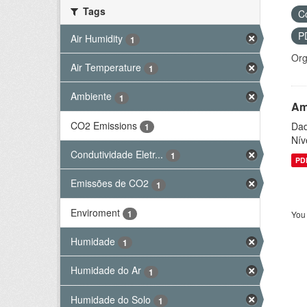
Tags
C
P
Air Humidity
1
Org
Air Temperature
1
Ambiente
1
Am
CO2 Emissions
Dad
1
Nív
Condutividade Eletr...
1
PD
Emissões de CO2
1
Enviroment
1
You 
Humidade
1
Humidade do Ar
1
Humidade do Solo
1