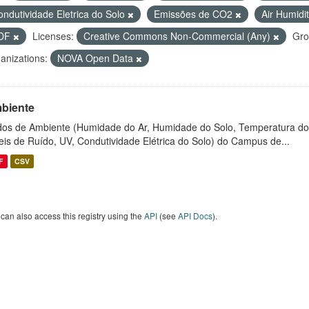
ondutividade Eletrica do Solo
Emissões de CO2
Air Humidi
DF
Licenses:
Creative Commons Non-Commercial (Any)
Gro
anizations:
NOVA Open Data
biente
os de Ambiente (Humidade do Ar, Humidade do Solo, Temperatura do
eis de Ruído, UV, Condutividade Elétrica do Solo) do Campus de...
F
CSV
can also access this registry using the
API
(see
API Docs
).