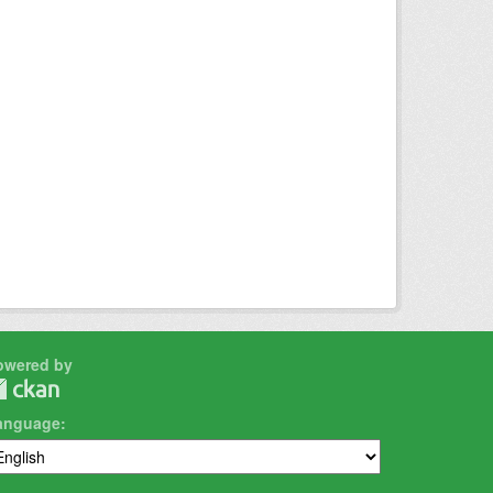
owered by
anguage