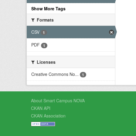
Show More Tags
Formats
CSV
1
PDF
1
Licenses
Creative Commons No...
1
About Smart Campus NOVA
CKAN API
CKAN Association