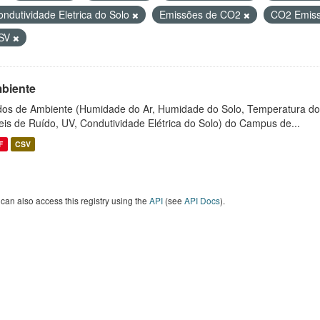
ondutividade Eletrica do Solo
Emissões de CO2
CO2 Emis
SV
biente
os de Ambiente (Humidade do Ar, Humidade do Solo, Temperatura do
eis de Ruído, UV, Condutividade Elétrica do Solo) do Campus de...
F
CSV
can also access this registry using the
API
(see
API Docs
).