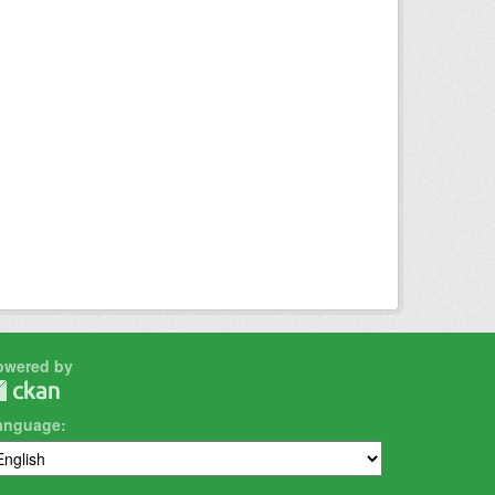
owered by
anguage