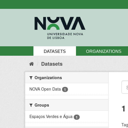
Skip
to
content
DATASETS
ORGANIZATIONS
Datasets
Organizations
NOVA Open Data
1
Groups
1
Espaços Verdes e Água
1
Tag