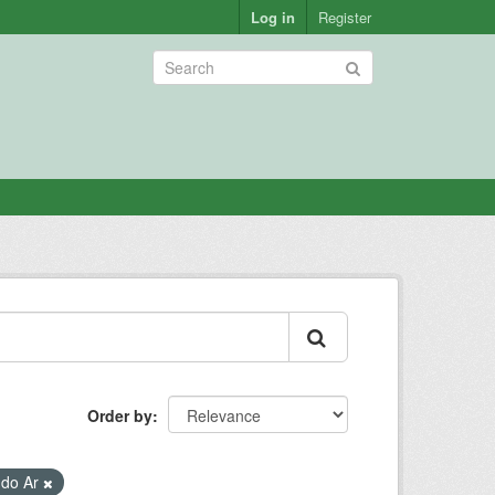
Log in
Register
Order by
 do Ar