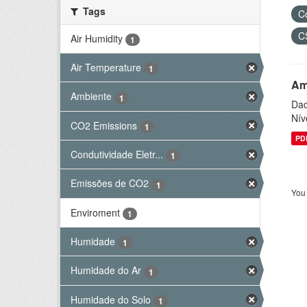
Tags
C
C
Air Humidity
1
Air Temperature
1
Am
Ambiente
1
Dad
Nív
CO2 Emissions
1
PD
Condutividade Eletr...
1
Emissões de CO2
1
You 
Enviroment
1
Humidade
1
Humidade do Ar
1
Humidade do Solo
1