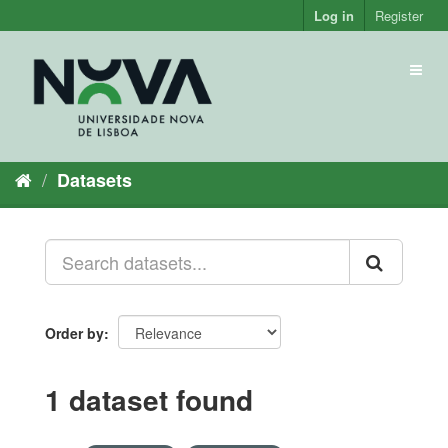
Skip
Log in
Register
to
content
Toggl
naviga
Datasets
Order by
1 dataset found