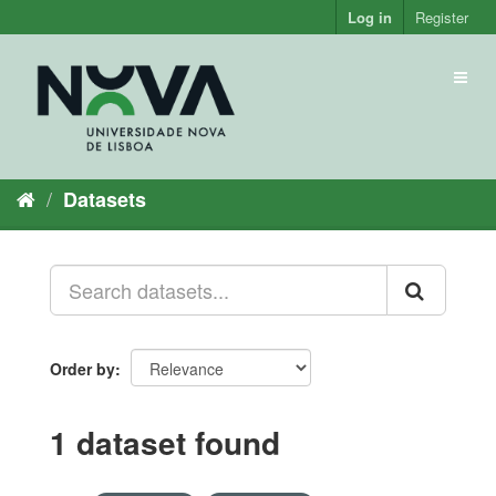
Skip
Log in
Register
to
content
Toggl
naviga
Datasets
Order by
1 dataset found