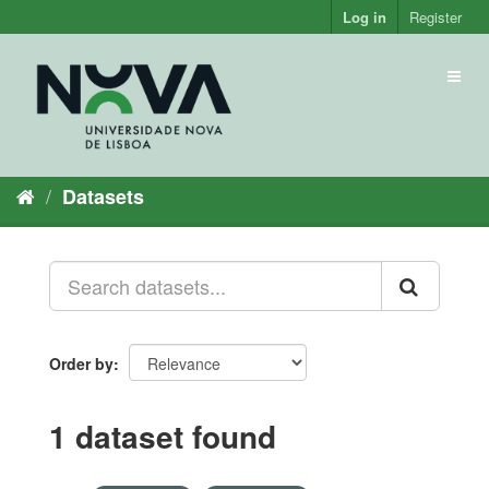
Skip
Log in
Register
to
content
Toggl
naviga
Datasets
Order by
1 dataset found