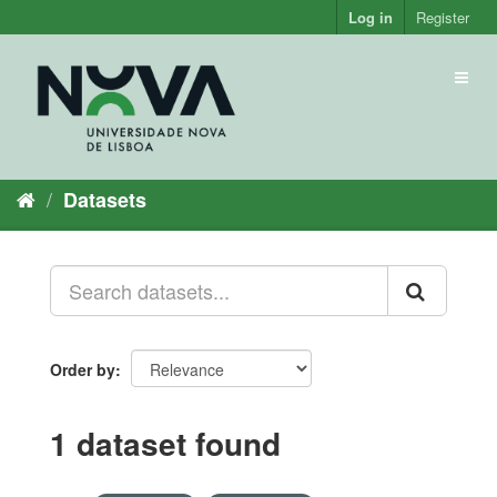
Skip
Log in
Register
to
content
Toggl
naviga
Datasets
Order by
1 dataset found