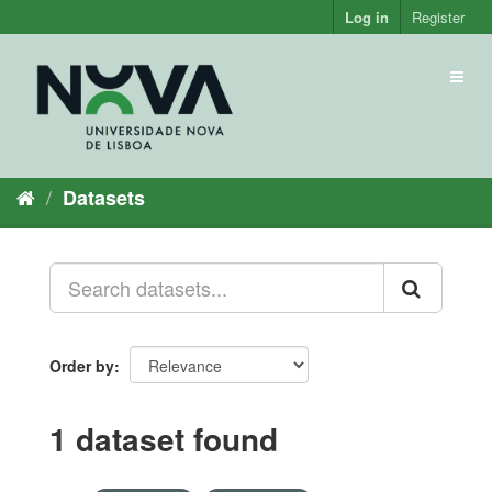
Skip
Log in
Register
to
content
Toggl
naviga
Datasets
Order by
1 dataset found