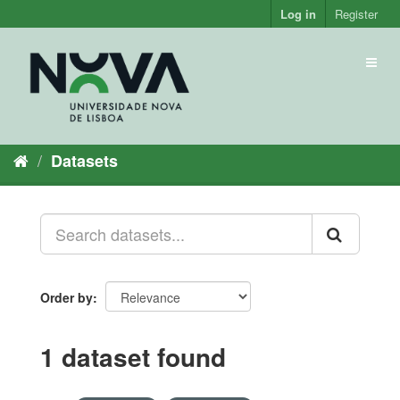
Skip
Log in
Register
to
content
Toggl
naviga
Datasets
Order by
1 dataset found