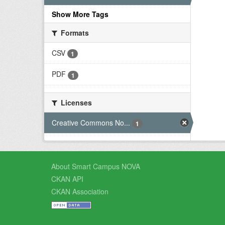
Show More Tags
Formats
CSV
1
PDF
1
Licenses
Creative Commons No...
1
About Smart Campus NOVA
CKAN API
CKAN Association