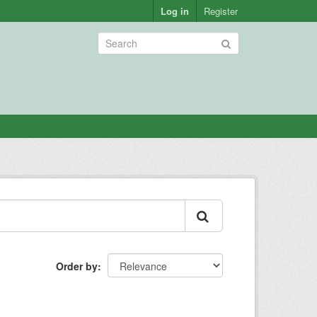
Log in
Register
Order by