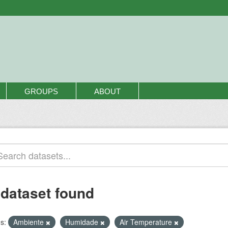
GROUPS
ABOUT
 dataset found
s:
Ambiente
Humidade
Air Temperature