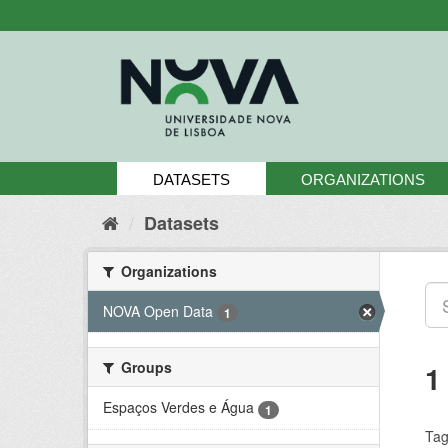
Skip
to
content
DATASETS
ORGANIZATIONS
Datasets
Organizations
NOVA Open Data
1
Groups
1
Espaços Verdes e Água
1
Tag