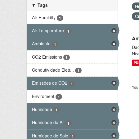
Tags
H
C
Air Humidity
1
Air Temperature
1
Am
Ambiente
1
Dad
Nív
CO2 Emissions
1
PD
Condutividade Eletr...
1
Emissões de CO2
1
You 
Enviroment
1
Humidade
1
Humidade do Ar
1
Humidade do Solo
1