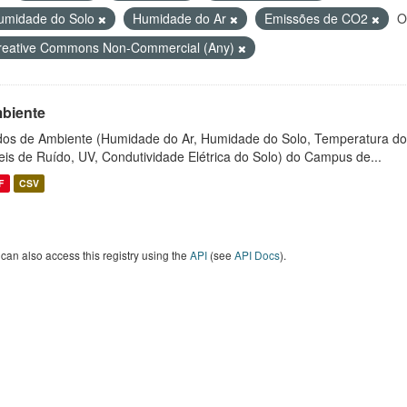
umidade do Solo
Humidade do Ar
Emissões de CO2
O
reative Commons Non-Commercial (Any)
biente
os de Ambiente (Humidade do Ar, Humidade do Solo, Temperatura do
eis de Ruído, UV, Condutividade Elétrica do Solo) do Campus de...
F
CSV
can also access this registry using the
API
(see
API Docs
).