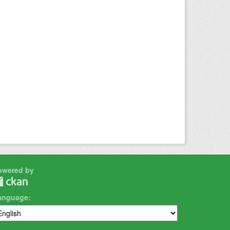
owered by
anguage