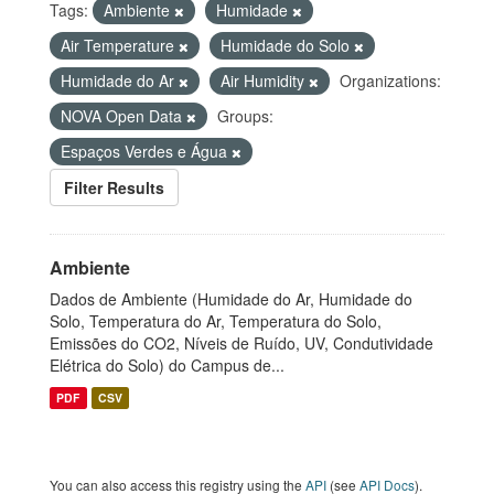
Tags:
Ambiente
Humidade
Air Temperature
Humidade do Solo
Humidade do Ar
Air Humidity
Organizations:
NOVA Open Data
Groups:
Espaços Verdes e Água
Filter Results
Ambiente
Dados de Ambiente (Humidade do Ar, Humidade do
Solo, Temperatura do Ar, Temperatura do Solo,
Emissões do CO2, Níveis de Ruído, UV, Condutividade
Elétrica do Solo) do Campus de...
PDF
CSV
You can also access this registry using the
API
(see
API Docs
).