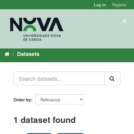
Skip
Log in
Register
to
content
Toggl
naviga
Datasets
Order by
1 dataset found