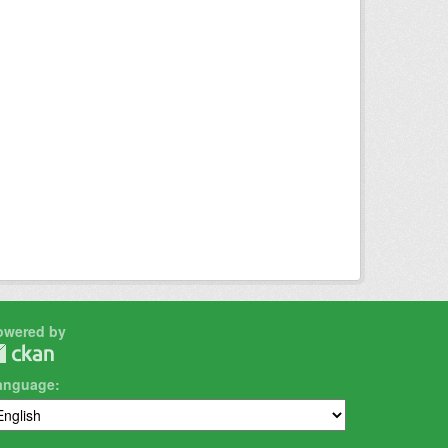
owered by
anguage