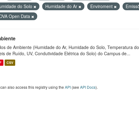
umidade do Solo
Humidade do Ar
Enviroment
Emiss
OVA Open Data
biente
os de Ambiente (Humidade do Ar, Humidade do Solo, Temperatura do
eis de Ruído, UV, Condutividade Elétrica do Solo) do Campus de...
F
CSV
can also access this registry using the
API
(see
API Docs
).