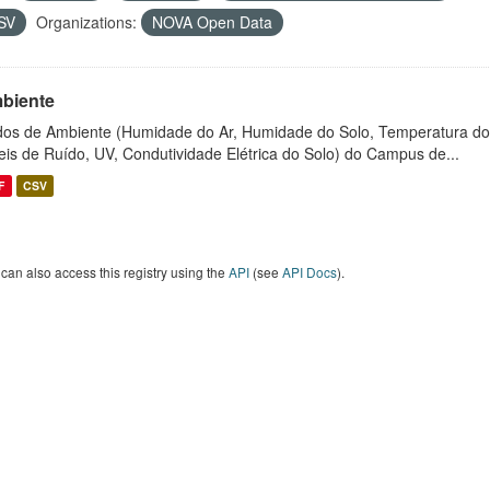
SV
Organizations:
NOVA Open Data
biente
os de Ambiente (Humidade do Ar, Humidade do Solo, Temperatura do
eis de Ruído, UV, Condutividade Elétrica do Solo) do Campus de...
F
CSV
can also access this registry using the
API
(see
API Docs
).