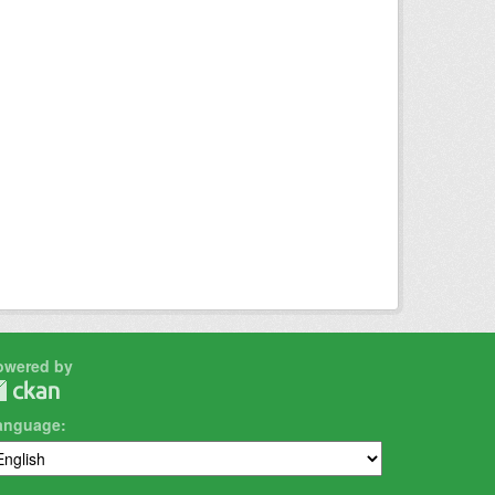
owered by
anguage