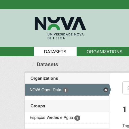
Skip
to
content
DATASETS
ORGANIZATIONS
Datasets
Organizations
NOVA Open Data
1
Groups
1
Espaços Verdes e Água
1
Tag