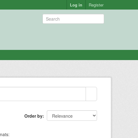
Log in
Register
Order by
mats: