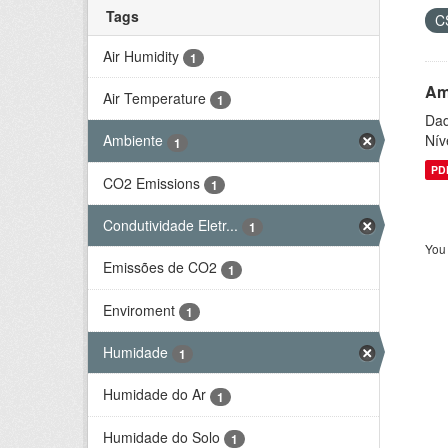
Tags
C
Air Humidity
1
Am
Air Temperature
1
Dad
Nív
Ambiente
1
PD
CO2 Emissions
1
Condutividade Eletr...
1
You 
Emissões de CO2
1
Enviroment
1
Humidade
1
Humidade do Ar
1
Humidade do Solo
1