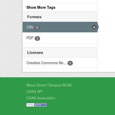
Show More Tags
Formats
CSV
1
PDF
1
Licenses
Creative Commons No...
1
About Smart Campus NOVA
CKAN API
CKAN Association