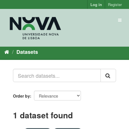
Skip
Log in
Register
to
content
Toggl
naviga
Datasets
Order by
1 dataset found