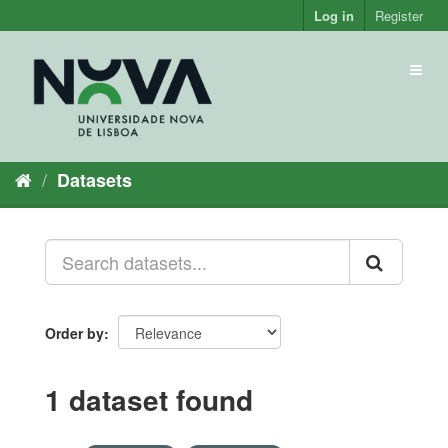
Skip
Log in
Register
to
content
Toggl
naviga
Datasets
Order by
1 dataset found