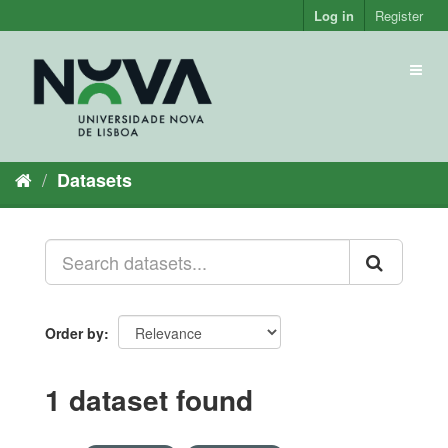
Skip
Log in
Register
to
content
Toggl
naviga
Datasets
Order by
1 dataset found