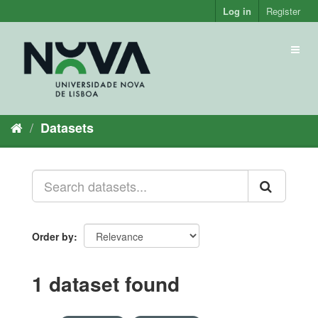
Skip
Log in
Register
to
content
Toggl
naviga
Datasets
Order by
1 dataset found