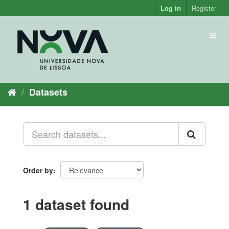
Skip
Log in
Register
to
content
Toggl
naviga
Datasets
Order by
1 dataset found