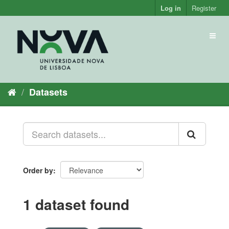
Skip
Log in
Register
to
content
Toggl
naviga
Datasets
Order by
1 dataset found