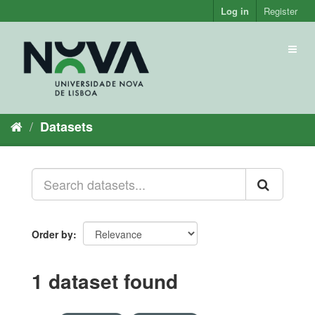
Skip
Log in
Register
to
content
Toggl
naviga
Datasets
Order by
1 dataset found