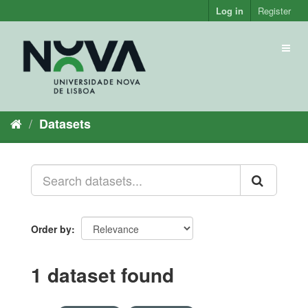
Skip
Log in
Register
to
content
Toggl
naviga
Datasets
Order by
1 dataset found