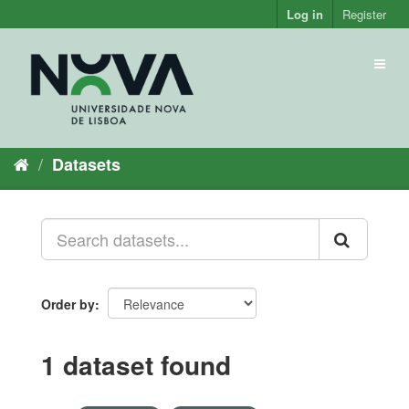
Skip
Log in
Register
to
content
Toggl
naviga
Datasets
Order by
1 dataset found