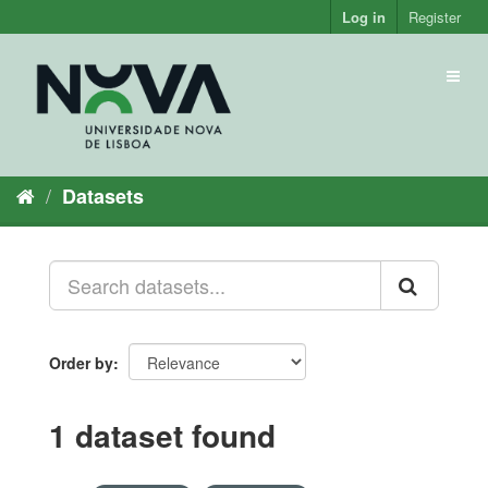
Skip
Log in
Register
to
content
Toggl
naviga
Datasets
Order by
1 dataset found