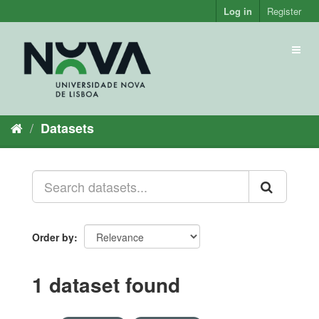
Skip
Log in
Register
to
content
Toggl
naviga
Datasets
Order by
1 dataset found