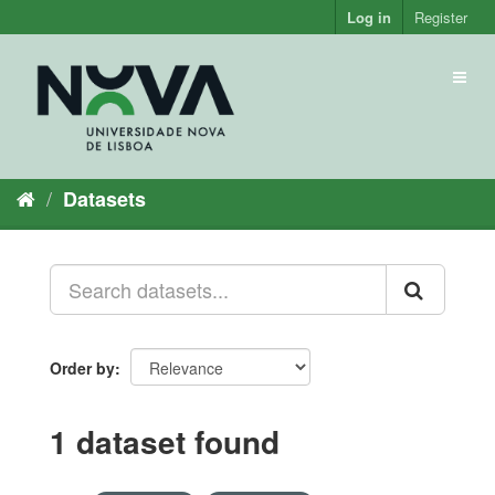
Skip
Log in
Register
to
content
Toggl
naviga
Datasets
Order by
1 dataset found