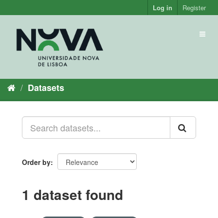
Skip
Log in
Register
to
content
Toggl
naviga
Datasets
Order by
1 dataset found