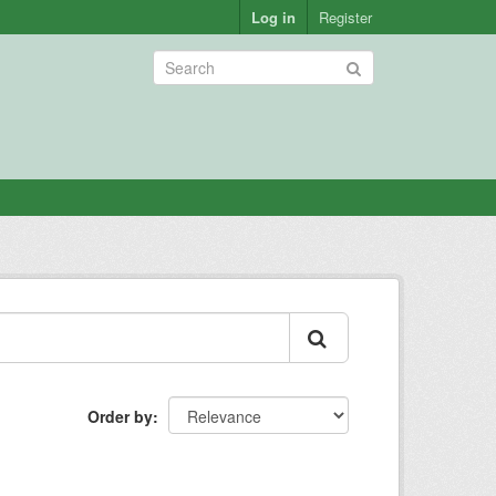
Log in
Register
Order by