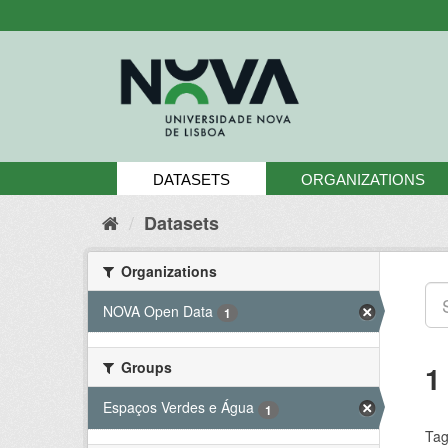
Skip
to
content
DATASETS
ORGANIZATIONS
Datasets
Organizations
NOVA Open Data
1
Groups
1
Espaços Verdes e Água
1
Tag