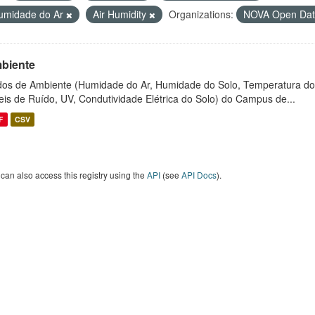
umidade do Ar
Air Humidity
Organizations:
NOVA Open Da
biente
os de Ambiente (Humidade do Ar, Humidade do Solo, Temperatura do
eis de Ruído, UV, Condutividade Elétrica do Solo) do Campus de...
F
CSV
can also access this registry using the
API
(see
API Docs
).