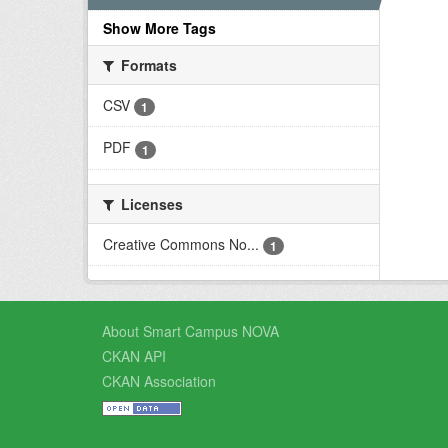
Show More Tags
Formats
CSV
1
PDF
1
Licenses
Creative Commons No...
1
About Smart Campus NOVA
CKAN API
CKAN Association