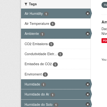
Tags
H
Air Humidity
1
Am
Air Temperature
1
Dad
Nív
Ambiente
1
PD
CO2 Emissions
1
Condutividade Eletr...
1
You 
Emissões de CO2
1
Enviroment
1
Humidade
1
Humidade do Ar
1
Humidade do Solo
1