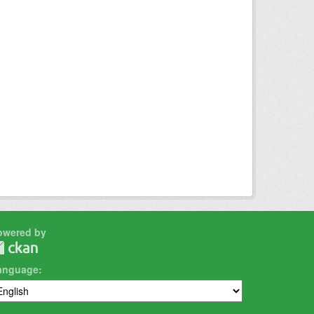
owered by
anguage